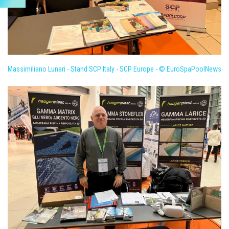
Massimiliano Lunari - Stand SCP Italy - SCP Europe - © EuroSpaPoolNews