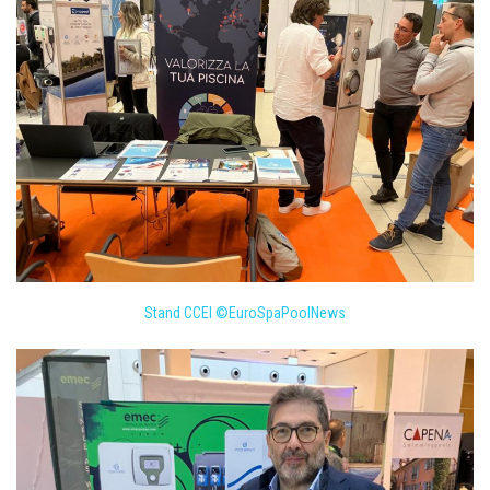
Stand CCEI ©EuroSpaPoolNews