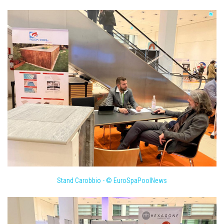
Stand Carobbio - © EuroSpaPoolNews