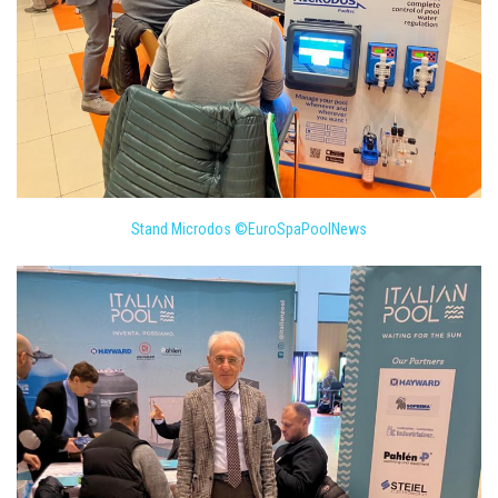
Stand Microdos ©EuroSpaPoolNews