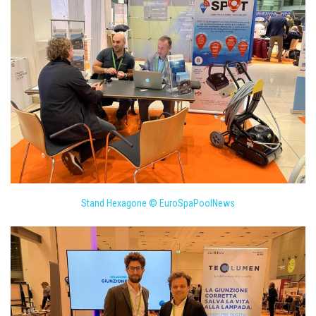
Stand Hexagone © EuroSpaPoolNews