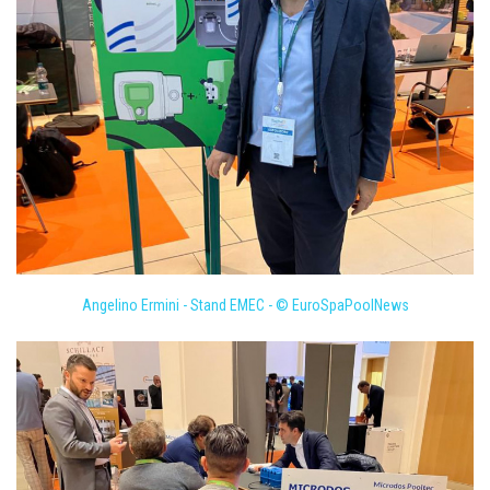
Angelino Ermini - Stand EMEC - © EuroSpaPoolNews