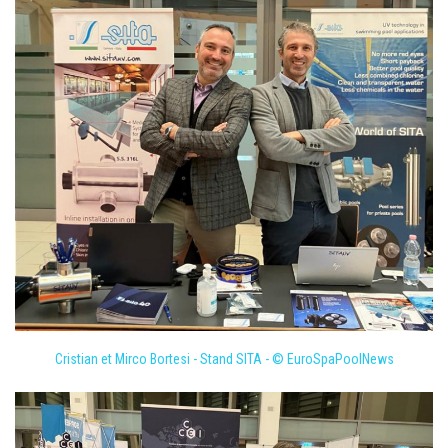
Cristian et Mirco Bortesi - Stand SITA - © EuroSpaPoolNews