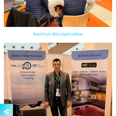
Stand Pool's ©EuroSpaPoolNews