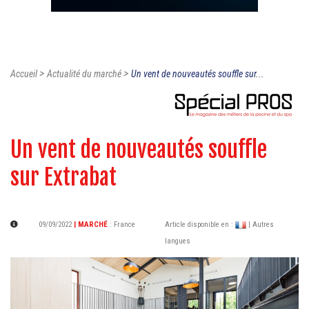
>
>
Accueil
Actualité du marché
Un vent de nouveautés souffle sur...
Un vent de nouveautés souffle
sur Extrabat
09/09/2022
| MARCHÉ
:
France
Article disponible en :
| Autres
langues