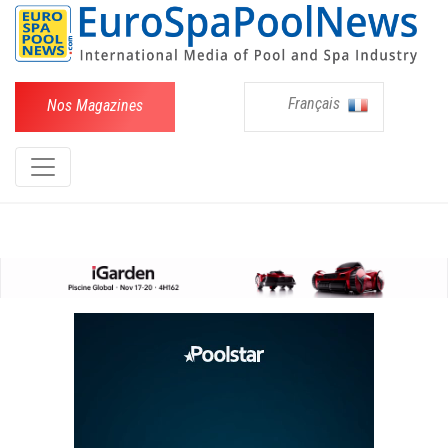
Français
Nos Magazines