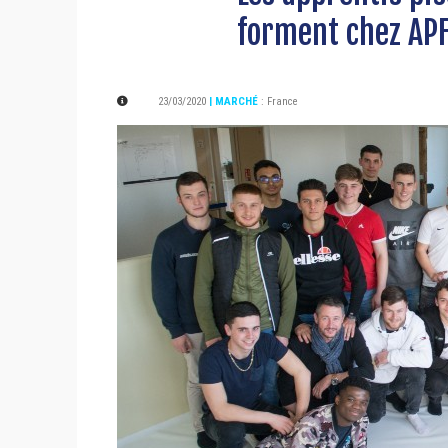
forment chez AP
23/03/2020
| MARCHÉ
:
France