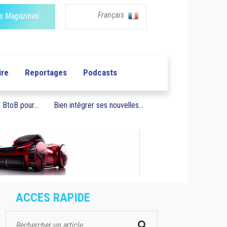
Français
s Magazines
ire
Reportages
Podcasts
BtoB pour...
Bien intégrer ses nouvelles...
ACCES RAPIDE