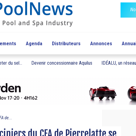
No
pements
Agenda
Distributeurs
Annonces
Annua
ter du sel...
Devenir concessionnaire Aquilus
IDÉALU, un réseau 
FA de...
ciniers du CFA de Pierrelatte se