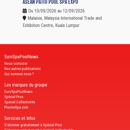
ASEAN PATIO POOL SPA EXPO
Du 10/09/2026 au 12/09/2026
Malaisie, Malaysia International Trade and
Exhibition Centre, Kuala Lumpur
EuroSpaPoolNews
Nous contacter
Nos autres publications
Qui sommes nous ?
Les marques du groupe
EuroSpaPoolNews
Spécial Pros
Spécial Collectivités
PiscineSpa.com
Services et Infos
S'abonner gratuitement à Spécial Pros