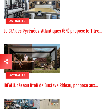
ACTUALITE
Le CFA des Pyrénées-Atlantiques (64) propose le Titre...
ACTUALITE
IDÉALU, réseau BtoB de Gustave Rideau, propose aux...