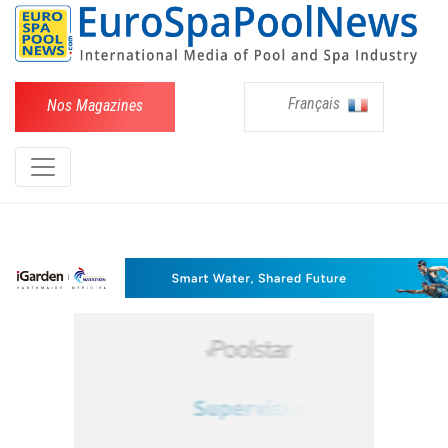
Français
Nos Magazines