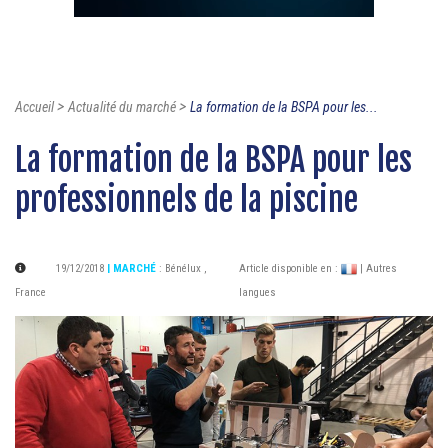
>
>
Accueil
Actualité du marché
La formation de la BSPA pour les...
La formation de la BSPA pour les
professionnels de la piscine
19/12/2018
| MARCHÉ
:
Bénélux
,
Article disponible en :
| Autres
France
langues