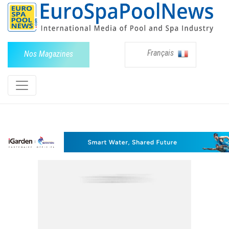
Français
Nos Magazines