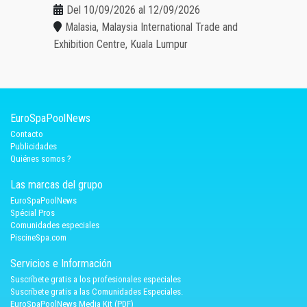
Del 10/09/2026 al 12/09/2026
Malasia, Malaysia International Trade and
Exhibition Centre, Kuala Lumpur
EuroSpaPoolNews
Contacto
Publicidades
Quiénes somos ?
Las marcas del grupo
EuroSpaPoolNews
Spécial Pros
Comunidades especiales
PiscineSpa.com
Servicios e Información
Suscríbete gratis a los profesionales especiales
Suscríbete gratis a las Comunidades Especiales.
EuroSpaPoolNews Media Kit (PDF)