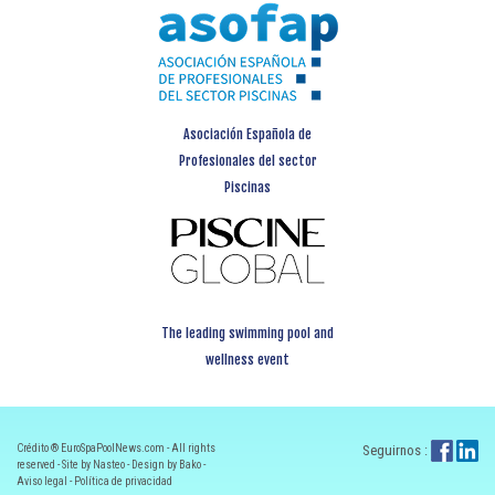
Asociación Española de
Profesionales del sector
Piscinas
The leading swimming pool and
wellness event
Crédito ® EuroSpaPoolNews.com - All rights
Seguirnos :
reserved - Site by Nasteo - Design by Bako -
Aviso legal
-
Política de privacidad