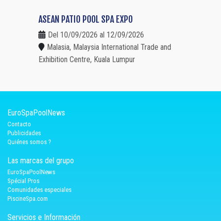
ASEAN PATIO POOL SPA EXPO
Del 10/09/2026 al 12/09/2026
Malasia, Malaysia International Trade and
Exhibition Centre, Kuala Lumpur
EuroSpaPoolNews
Contacto
Publicidades
Quiénes somos ?
Las marcas del grupo
EuroSpaPoolNews
Spécial Pros
Comunidades especiales
PiscineSpa.com
Servicios e Información