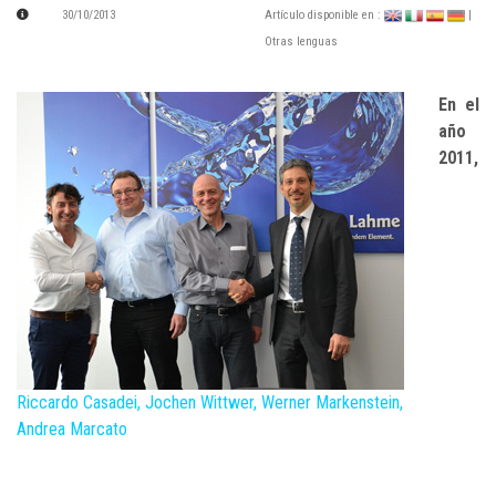
30/10/2013
Artículo disponible en :
|
Otras lenguas
En el
año
2011,
Riccardo Casadei, Jochen Wittwer, Werner Markenstein,
Andrea Marcato