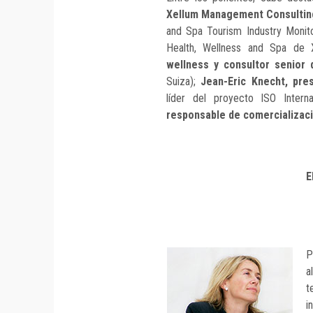
Xellum Management Consulti
and Spa Tourism Industry Monit
Health, Wellness and Spa de 
wellness y consultor senior 
Suiza);
Jean-Eric Knecht, pre
líder del proyecto ISO Inter
responsable de comercializaci
E
P
a
t
i