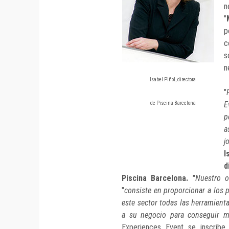
n
"
p
c
s
n
Isabel Piñol, directora
"
E
de Piscina Barcelona
p
a
j
I
d
Piscina Barcelona.
"
Nuestro o
"
consiste en proporcionar a los 
este sector todas las herramient
a su negocio para conseguir me
Experiences Event se inscrib