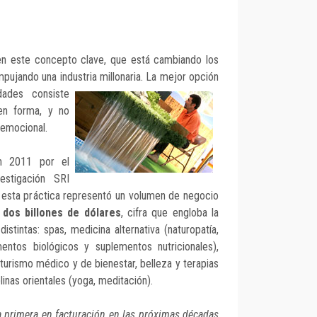
en este concepto clave, que está cambiando los
pujando una industria millonaria. La mejor opción
dades consiste
en forma, y no
y emocional.
en 2011 por el
vestigación SRI
, esta práctica representó un volumen de negocio
 dos billones de dólares
, cifra que engloba la
distintas: spas, medicina alternativa (naturopatía,
imentos biológicos y suplementos nutricionales),
 turismo médico y de bienestar, belleza y terapias
iplinas orientales (yoga, meditación).
la primera en facturación en las próximas décadas