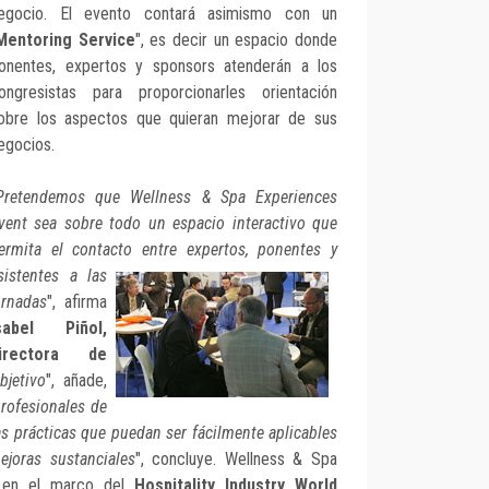
egocio. El evento contará asimismo con un
Mentoring Service
", es decir un espacio donde
onentes, expertos y sponsors atenderán a los
ongresistas para proporcionarles orientación
obre los aspectos que quieran mejorar de sus
egocios.
Pretendemos que Wellness & Spa Experiences
vent sea sobre todo un espacio interactivo que
ermita el contacto entre
expertos, ponentes y
sistentes a las
ornadas
", afirma
sabel Piñol,
irectora de
bjetivo
", añade,
profesionales de
as prácticas que puedan ser fácilmente aplicables
joras sustanciales
", concluye. Wellness & Spa
e en el marco del
Hospitality Industry World