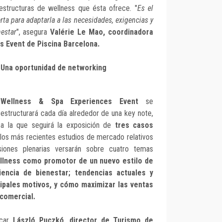
 estructuras de wellness que ésta ofrece. "
Es el
ta para adaptarla a las necesidades, exigencias y
estar
", asegura
Valérie Le Mao, coordinadora
s Event de Piscina Barcelona.
Una oportunidad de networking
Wellness & Spa Experiences Event
se
estructurará cada día alrededor de una key note,
a la que seguirá la exposición de
tres casos
 los más recientes estudios de mercado relativos
iones plenarias versarán sobre cuatro temas
ellness como promotor de un nuevo estilo de
iencia de bienestar; tendencias actuales y
cipales motivos, y cómo maximizar las ventas
 comercial.
acar
László Puczkó, director de Turismo de