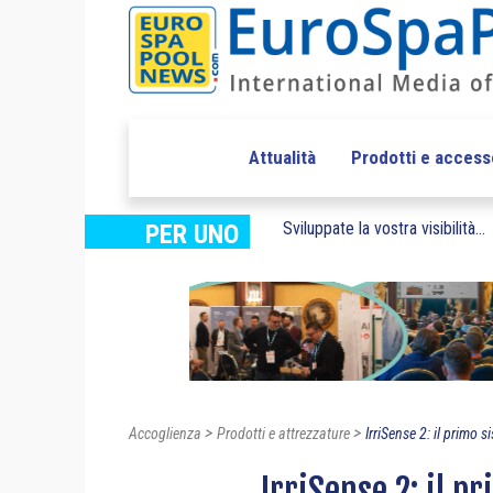
Attualità
Prodotti e access
Sviluppate la vostra visibilità...
PER UNO
>
>
Accoglienza
Prodotti e attrezzature
IrriSense 2: il primo s
IrriSense 2: il p