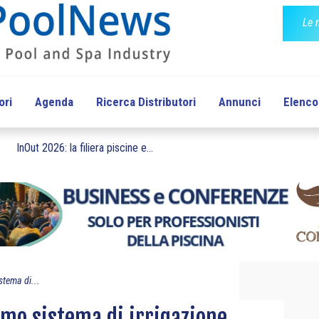
Le 
ori
Agenda
Ricerca Distributori
Annunci
Elenco 
InOut 2026: la filiera piscine e...
istema di...
rimo sistema di irrigazione