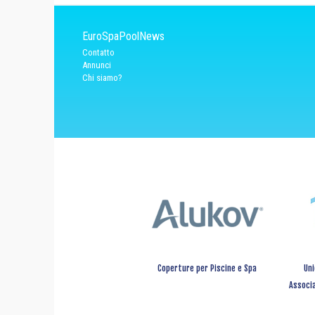
EuroSpaPoolNews
Contatto
Annunci
Chi siamo?
Coperture per Piscine e Spa
Uni
Associa