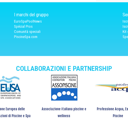
I marchi del gruppo
Ser
EuroSpaPoolNews
Isc
Spécial Pros
Isc
Comunità speciali
Kit
PiscineSpa.com
Spe
COLLABORAZIONI E PARTNERSHIP
one Europea delle
Associazione italiana piscine e
Professione Acqua, Es
zioni di Piscine e Spa
wellness
Piscine