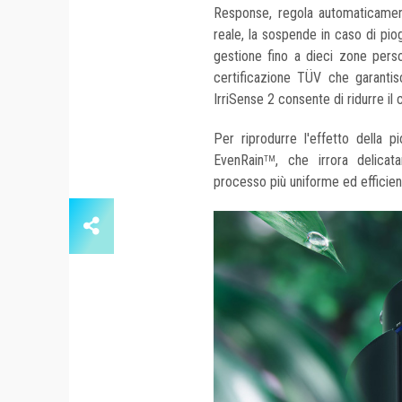
Response, regola automaticament
reale, la sospende in caso di piog
gestione fino a dieci zone person
certificazione TÜV che garantisc
IrriSense 2 consente di ridurre il
Per riprodurre l'effetto della p
EvenRain
, che irrora delicat
TM
processo più uniforme ed efficien