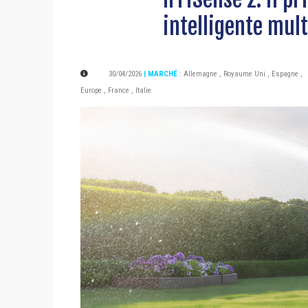
intelligente mul
30/04/2026
| MARCHÉ
:
Allemagne
,
Royaume Uni
,
Espagne
,
Europe
,
France
,
Italie