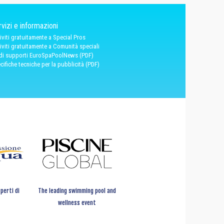
vizi e informazioni
riviti gratuitamente a Special Pros
riviti gratuitamente a Comunità speciali
 di supporti EuroSpaPoolNews (PDF)
cifiche tecniche per la pubblicità (PDF)
perti di
The leading swimming pool and
wellness event