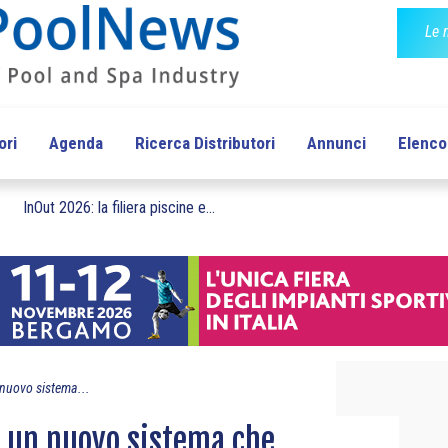
Le 
ori
Agenda
Ricerca Distributori
Annunci
Elenco 
InOut 2026: la filiera piscine e...
 nuovo sistema...
, un nuovo sistema che