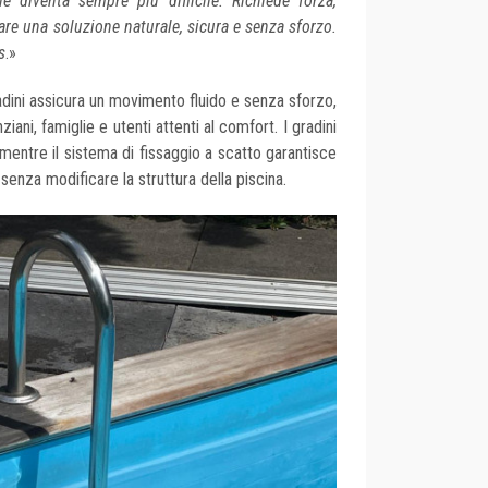
le diventa sempre più difficile. Richiede forza,
eare una soluzione naturale, sicura e senza sforzo.
s
.»
radini assicura un movimento fluido e senza sforzo,
ani, famiglie e utenti attenti al comfort. I gradini
, mentre il sistema di fissaggio a scatto garantisce
 senza modificare la struttura della piscina.