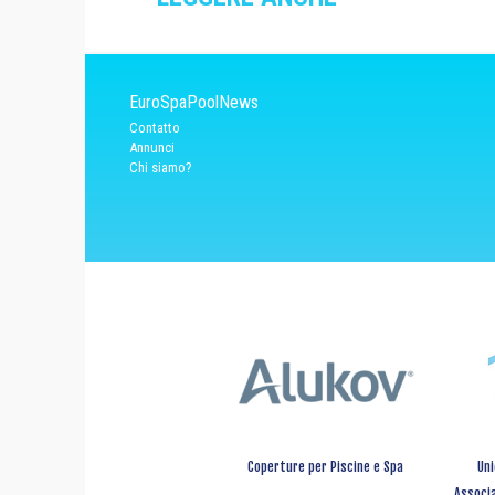
EuroSpaPoolNews
Contatto
Annunci
Chi siamo?
Coperture per Piscine e Spa
Uni
Associa