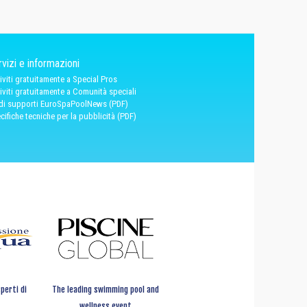
vizi e informazioni
riviti gratuitamente a Special Pros
riviti gratuitamente a Comunità speciali
 di supporti EuroSpaPoolNews (PDF)
cifiche tecniche per la pubblicità (PDF)
perti di
The leading swimming pool and
wellness event