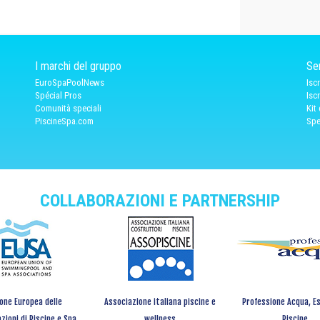
I marchi del gruppo
Ser
EuroSpaPoolNews
Isc
Spécial Pros
Isc
Comunità speciali
Kit
PiscineSpa.com
Spe
COLLABORAZIONI E PARTNERSHIP
one Europea delle
Associazione italiana piscine e
Professione Acqua, Es
zioni di Piscine e Spa
wellness
Piscine