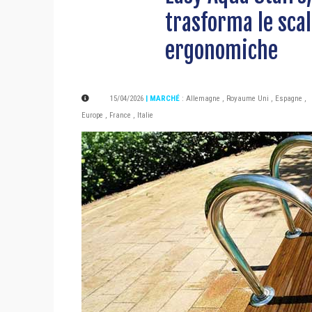
trasforma le scal
ergonomiche
15/04/2026
| MARCHÉ
:
Allemagne
,
Royaume Uni
,
Espagne
,
Europe
,
France
,
Italie