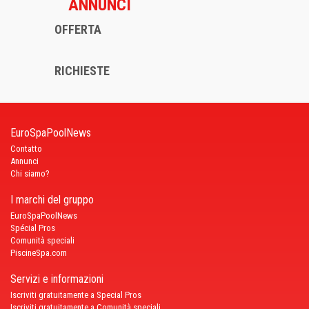
ANNUNCI
OFFERTA
RICHIESTE
EuroSpaPoolNews
Contatto
Annunci
Chi siamo?
I marchi del gruppo
EuroSpaPoolNews
Spécial Pros
Comunità speciali
PiscineSpa.com
Servizi e informazioni
Iscriviti gratuitamente a Special Pros
Iscriviti gratuitamente a Comunità speciali