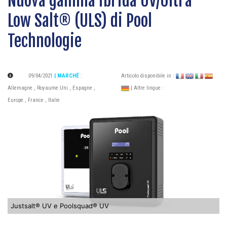
Nuova gamma ibrida UV/Ultra
Low Salt® (ULS) di Pool
Technologie
09/04/2021
| MARCHÉ
:
Articolo disponibile in :
Allemagne
,
Royaume Uni
,
Espagne
,
| Altre lingue :
Europe
,
France
,
Italie
Justsalt® UV e Poolsquad® UV