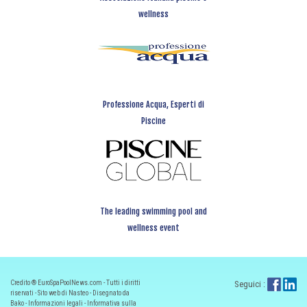
wellness
Professione Acqua, Esperti di
Piscine
The leading swimming pool and
wellness event
Credito ® EuroSpaPoolNews.com - Tutti i diritti
Seguici :
riservati - Sito web di Nasteo - Disegnato da
Bako -
Informazioni legali
-
Informativa sulla