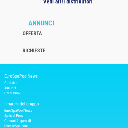
Vedi altri distributori
ANNUNCI
OFFERTA
RICHIESTE
EuroSpaPoolNews
Contatto
Annunci
Chi siamo?
I marchi del gruppo
EuroSpaPoolNews
Spécial Pros
Comunità speciali
PiscineSpa.com