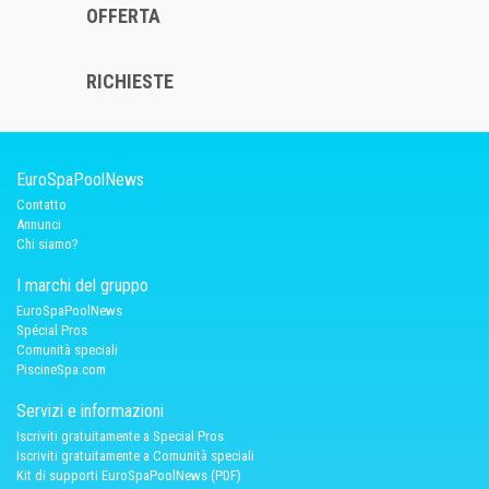
OFFERTA
RICHIESTE
EuroSpaPoolNews
Contatto
Annunci
Chi siamo?
I marchi del gruppo
EuroSpaPoolNews
Spécial Pros
Comunità speciali
PiscineSpa.com
Servizi e informazioni
Iscriviti gratuitamente a Special Pros
Iscriviti gratuitamente a Comunità speciali
Kit di supporti EuroSpaPoolNews (PDF)