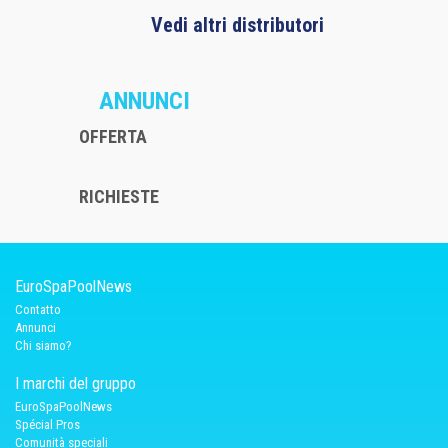
Vedi altri distributori
ANNUNCI
OFFERTA
RICHIESTE
EuroSpaPoolNews
Contatto
Annunci
Chi siamo?
I marchi del gruppo
EuroSpaPoolNews
Spécial Pros
Comunità speciali