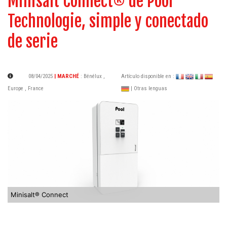
Minisalt Connect® de Pool
Technologie, simple y conectado
de serie
08/04/2025
| MARCHÉ
:
Bénélux
,
Artículo disponible en :
Europe
,
France
| Otras lenguas
Minisalt® Connect