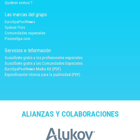
Quiénes somos ?
Las marcas del grupo
EuroSpaPoolNews
Spécial Pros
Comunidades especiales
PiscineSpa.com
Servicios e Información
Suscríbete gratis a los profesionales especiales
Suscríbete gratis a las Comunidades Especiales.
EuroSpaPoolNews Media Kit (PDF)
Especificación técnica para la publicidad (PDF)
ALIANZAS Y COLABORACIONES