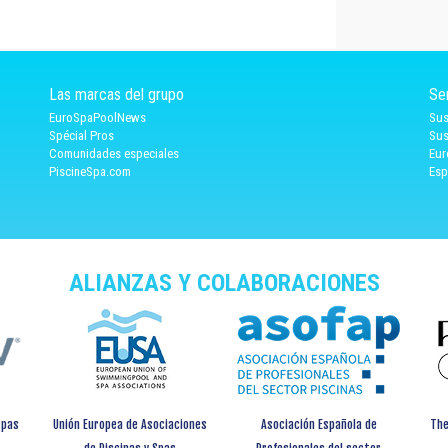
Las marcas del grupo
Se
EuroSpaPoolNews
Sus
Spécial Pros
Sus
Comunidades especiales
Eur
PiscineSpa.com
Esp
ALIANZAS Y COLABORACIONES
spas
Unión Europea de Asociaciones
Asociación Española de
The