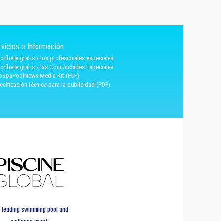
rvicios e Información
críbete gratis a los profesionales especiales
críbete gratis a las Comunidades Especiales.
oSpaPoolNews Media Kit (PDF)
ecificación técnica para la publicidad (PDF)
 leading swimming pool and