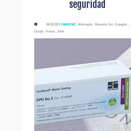
seguridad
04/05/2022
| MARCHÉ
:
Allemagne
,
Royaume Uni
,
Espagne
,
Europe
,
France
,
Italie