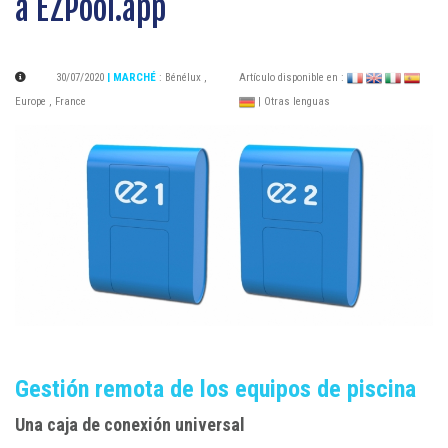
a EZPool.app
30/07/2020
| MARCHÉ
:
Bénélux
,
Artículo disponible en :
Europe
,
France
| Otras lenguas
Gestión remota de los equipos de piscina
Una caja de conexión universal