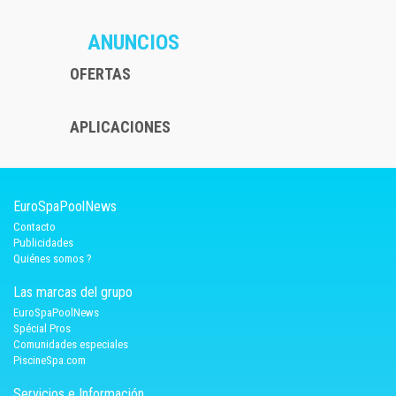
ANUNCIOS
OFERTAS
APLICACIONES
EuroSpaPoolNews
Contacto
Publicidades
Quiénes somos ?
Las marcas del grupo
EuroSpaPoolNews
Spécial Pros
Comunidades especiales
PiscineSpa.com
Servicios e Información