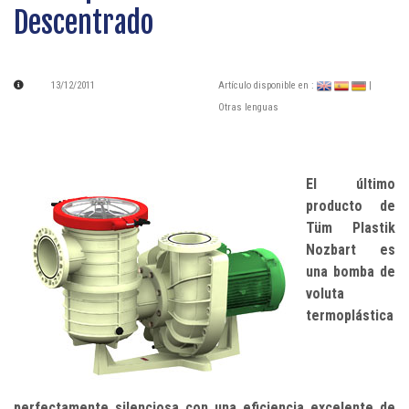
Descentrado
13/12/2011
Artículo disponible en :
|
Otras lenguas
El último
producto de
Tüm Plastik
Nozbart es
una bomba de
voluta
termoplástica
perfectamente silenciosa con una eficiencia excelente de