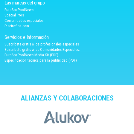
Las marcas del grupo
EuroSpaPoolNews
Spécial Pros
Comunidades especiales
PiscineSpa.com
Servicios e Información
Suscríbete gratis a los profesionales especiales
Suscríbete gratis a las Comunidades Especiales.
EuroSpaPoolNews Media Kit (PDF)
Especificación técnica para la publicidad (PDF)
ALIANZAS Y COLABORACIONES