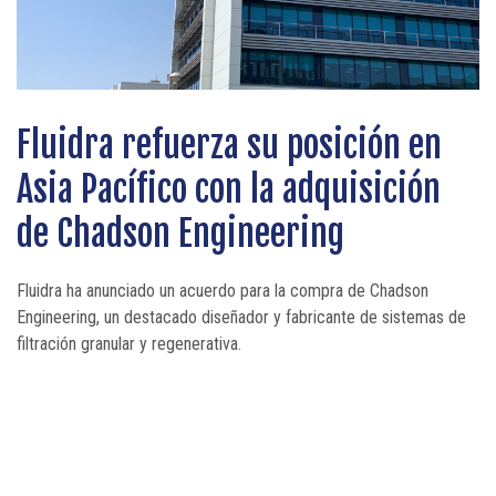
Fluidra refuerza su posición en
Novedades y momentos intensos
Entrevista de Naty López, COO de
Asia Pacífico con la adquisición
en Piscine Global 2024
BWT Pool Division, y Carlos
de Chadson Engineering
Muñoz, nuevo director general de
BWT Pool Products
Fluidra ha anunciado un acuerdo para la compra de Chadson
Engineering, un destacado diseñador y fabricante de sistemas de
filtración granular y regenerativa.