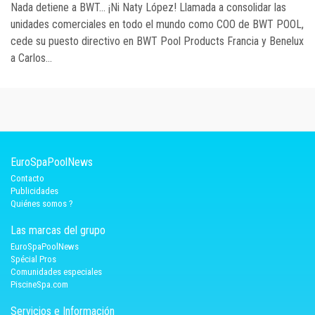
Nada detiene a BWT... ¡Ni Naty López! Llamada a consolidar las
unidades comerciales en todo el mundo como COO de BWT POOL,
cede su puesto directivo en BWT Pool Products Francia y Benelux
a Carlos...
EuroSpaPoolNews
Contacto
Publicidades
Quiénes somos ?
Las marcas del grupo
EuroSpaPoolNews
Spécial Pros
Comunidades especiales
PiscineSpa.com
Servicios e Información