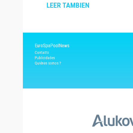
LEER TAMBIEN
EuroSpaPoolNews
Contacto
Publicidades
Quiénes somos ?