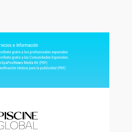
rvicios e Información
críbete gratis a los profesionales especiales
críbete gratis a las Comunidades Especiales.
oSpaPoolNews Media Kit (PDF)
ecificación técnica para la publicidad (PDF)