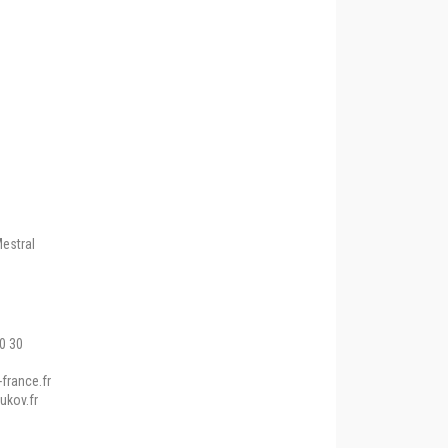
estral
90 30
france.fr
ukov.fr