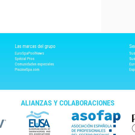
Las marcas del grupo
Se
EuroSpaPoolNews
Sus
Spécial Pros
Sus
Comunidades especiales
Eur
PiscineSpa.com
Esp
ALIANZAS Y COLABORACIONES