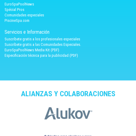
EuroSpaPoolNews
Spécial Pros
Comunidades especiales
PiscineSpa.com
Servicios e Información
Suscríbete gratis a los profesionales especiales
Suscríbete gratis a las Comunidades Especiales.
EuroSpaPoolNews Media Kit (PDF)
Especificación técnica para la publicidad (PDF)
ALIANZAS Y COLABORACIONES