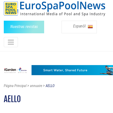
Espanõl
Nuestras revistas
>
>
Página Principal
annuaire
AELLO
AELLO