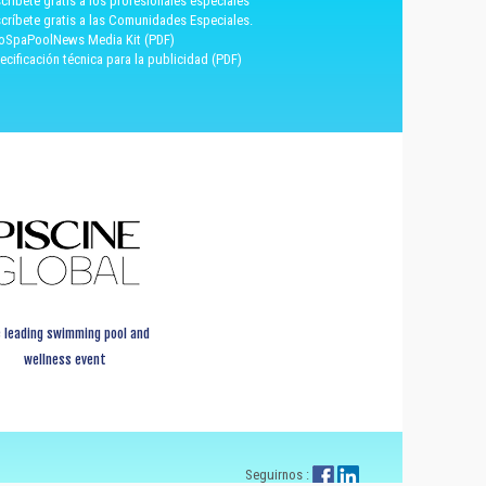
críbete gratis a los profesionales especiales
críbete gratis a las Comunidades Especiales.
oSpaPoolNews Media Kit (PDF)
ecificación técnica para la publicidad (PDF)
 leading swimming pool and
wellness event
Seguirnos :