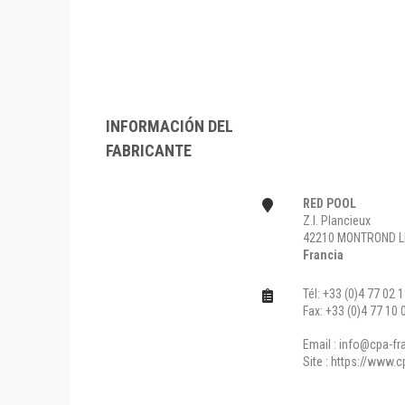
INFORMACIÓN DEL
FABRICANTE
RED POOL
Z.I. Plancieux
42210 MONTROND L
Francia
Tél: +33 (0)4 77 02 
Fax: +33 (0)4 77 10 
Email :
info@cpa-fra
Site :
https://www.cp