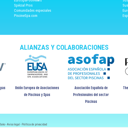
EuroSpaPoolNews
Sus
Spécial Pros
Sus
Comunidades especiales
Eur
PiscineSpa.com
Esp
ALIANZAS Y COLABORACIONES
spas
Unión Europea de Asociaciones
Asociación Española de
The
de Piscinas y Spas
Profesionales del sector
Piscinas
Bako -
Aviso legal
-
Política de privacidad