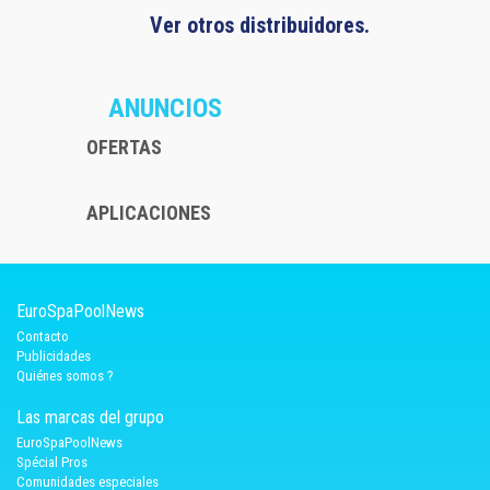
Ver otros distribuidores.
ANUNCIOS
OFERTAS
APLICACIONES
EuroSpaPoolNews
Contacto
Publicidades
Quiénes somos ?
Las marcas del grupo
EuroSpaPoolNews
Spécial Pros
Comunidades especiales