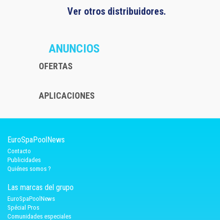
Ver otros distribuidores.
ANUNCIOS
OFERTAS
APLICACIONES
EuroSpaPoolNews
Contacto
Publicidades
Quiénes somos ?
Las marcas del grupo
EuroSpaPoolNews
Spécial Pros
Comunidades especiales