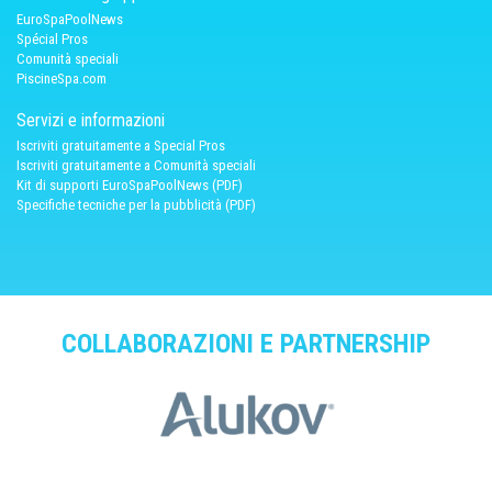
EuroSpaPoolNews
Spécial Pros
Comunità speciali
PiscineSpa.com
Servizi e informazioni
Iscriviti gratuitamente a Special Pros
Iscriviti gratuitamente a Comunità speciali
Kit di supporti EuroSpaPoolNews (PDF)
Specifiche tecniche per la pubblicità (PDF)
COLLABORAZIONI E PARTNERSHIP