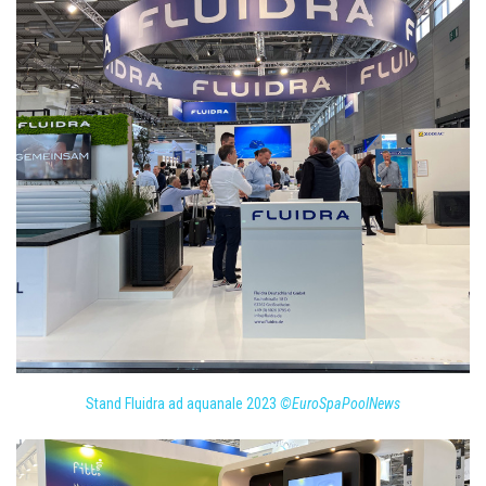
Stand Fluidra ad aquanale 2023
©EuroSpaPoolNews