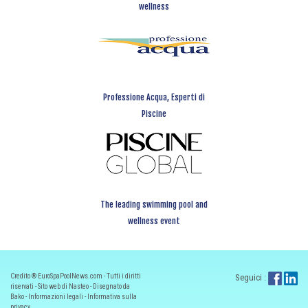
wellness
Professione Acqua, Esperti di
Piscine
The leading swimming pool and
wellness event
Credito ® EuroSpaPoolNews.com - Tutti i diritti
Seguici :
riservati - Sito web di Nasteo - Disegnato da
Bako -
Informazioni legali
-
Informativa sulla
privacy