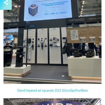
Stand Hayward ad aquanale 2023
©EuroSpaPoolNews