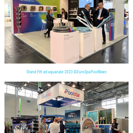
Stand Fitt ad aquanale 2023
©EuroSpaPoolNews