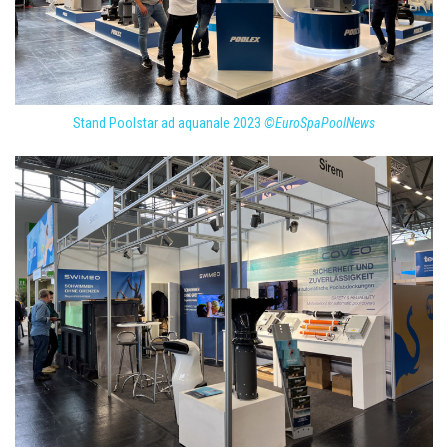
Stand Poolstar ad aquanale 2023
©EuroSpaPoolNews