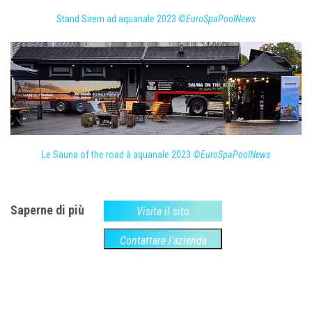
Stand Sirem ad aquanale 2023
©EuroSpaPoolNews
Le Sauna of the road à aquanale 2023
©EuroSpaPoolNews
Saperne di più
Visita il sito
Contattare l'azienda