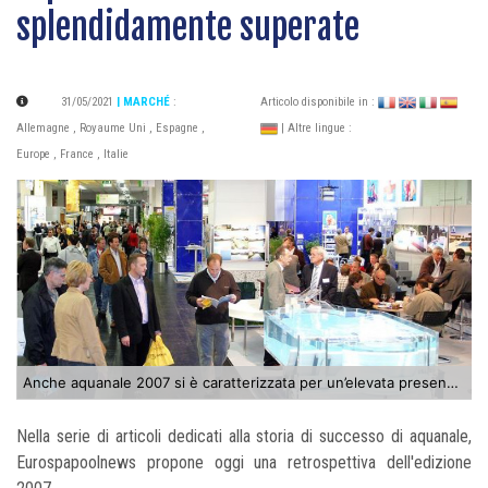
splendidamente superate
31/05/2021
| MARCHÉ
:
Articolo disponibile in :
Allemagne
,
Royaume Uni
,
Espagne
,
| Altre lingue :
Europe
,
France
,
Italie
Anche aquanale 2007 si è caratterizzata per un’elevata presenza di visitatori internazionali
Nella serie di articoli dedicati alla storia di successo di aquanale,
Eurospapoolnews propone oggi una retrospettiva dell'edizione