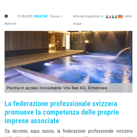
21/05/2020
| MARCHÉ
:
Suisse /
Articolo disponibile in :
| Altre
Autriche
lingue :
Piscina in acciaio inossidabile Vita Bad AG, Ermensee
La federazione professionale svizzera
promuove la competenza delle proprie
imprese associate
Da decenni, aqua suisse, la federazione professionale svizzera