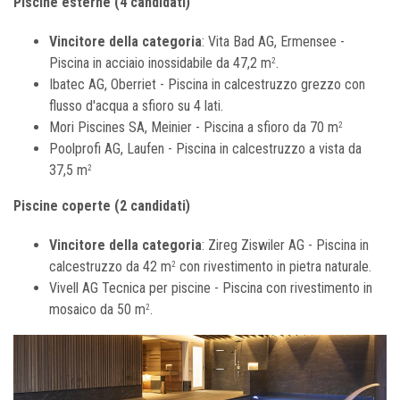
Piscine esterne (4 candidati)
Vincitore della categoria
: Vita Bad AG, Ermensee -
Piscina in acciaio inossidabile da 47,2 m
.
2
Ibatec AG, Oberriet - Piscina in calcestruzzo grezzo con
flusso d'acqua a sfioro su 4 lati.
Mori Piscines SA, Meinier - Piscina a sfioro da 70 m
2
Poolprofi AG, Laufen - Piscina in calcestruzzo a vista da
37,5 m
2
Piscine coperte (2 candidati)
Vincitore della categoria
: Zireg Ziswiler AG - Piscina in
calcestruzzo da 42 m
con rivestimento in pietra naturale.
2
Vivell AG Tecnica per piscine - Piscina con rivestimento in
mosaico da 50 m
.
2