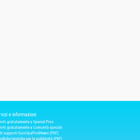
vizi e informazioni
riviti gratuitamente a Special Pros
riviti gratuitamente a Comunità speciali
 di supporti EuroSpaPoolNews (PDF)
cifiche tecniche per la pubblicità (PDF)