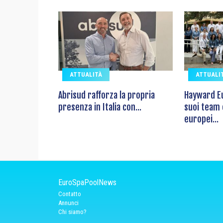
ATTUALITÀ
ATTUALI
Abrisud rafforza la propria
Hayward Eu
presenza in Italia con...
suoi team
europei...
EuroSpaPoolNews
Contatto
Annunci
Chi siamo?