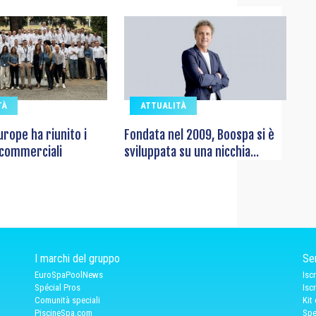
TÀ
ATTUALITÀ
rope ha riunito i
Fondata nel 2009, Boospa si è
 commerciali
sviluppata su una nicchia...
I marchi del gruppo
Ser
EuroSpaPoolNews
Isc
Spécial Pros
Isc
Comunità speciali
Kit
PiscineSpa.com
Spe