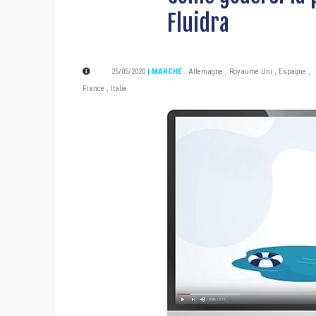
Fluidra
25/05/2020
| MARCHÉ
:
Allemagne
,
Royaume Uni
,
Espagne
,
France
,
Italie