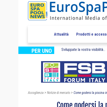
Attualità
Prodotti e access
Sviluppate la vostra visibilità...
PER UNO
>
>
Accoglienza
Notizie di mercato
Come godersi la piscina in
Come godersi la p