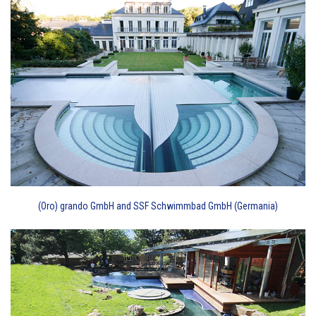
(Oro) grando GmbH and SSF Schwimmbad GmbH (Germania)