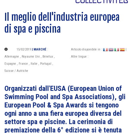
Il meglio dell'industria europea
di spa e piscina
15/02/2019
| MARCHÉ
:
Articolo disponibile in :
|
Allemagne
,
Royaume Uni
,
Bénélux
,
Altre lingue :
Espagne
,
France
,
Italie
,
Portugal
,
Suisse / Autriche
Organizzati dall'EUSA (European Union of
Swimming Pool and Spa Associations), gli
European Pool & Spa Awards si tengono
ogni anno a una fiera europea diversa del
settore spa e piscine. La cerimonia di
premiazione della 6° edizione si è tenuta