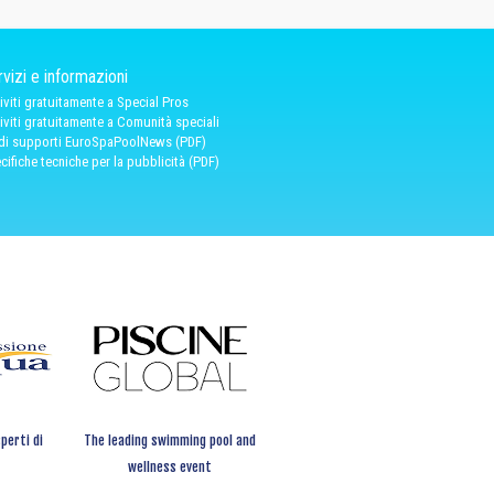
vizi e informazioni
riviti gratuitamente a Special Pros
riviti gratuitamente a Comunità speciali
 di supporti EuroSpaPoolNews (PDF)
cifiche tecniche per la pubblicità (PDF)
perti di
The leading swimming pool and
wellness event