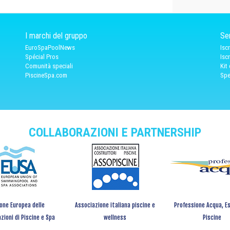
I marchi del gruppo
Ser
EuroSpaPoolNews
Isc
Spécial Pros
Isc
Comunità speciali
Kit
PiscineSpa.com
Spe
COLLABORAZIONI E PARTNERSHIP
one Europea delle
Associazione italiana piscine e
Professione Acqua, Es
zioni di Piscine e Spa
wellness
Piscine