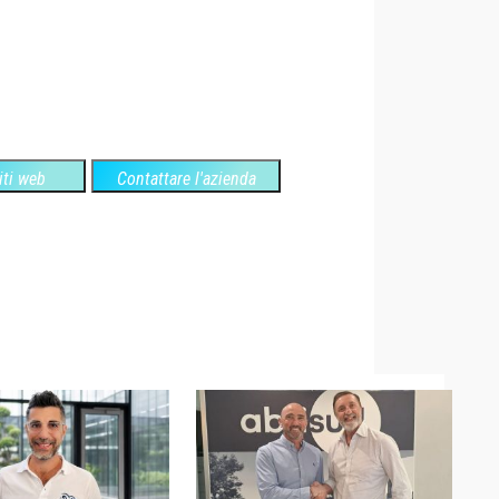
siti web
Contattare l'azienda