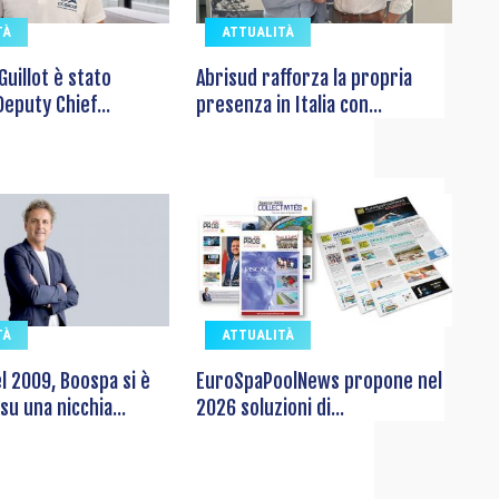
TÀ
ATTUALITÀ
Guillot è stato
Abrisud rafforza la propria
eputy Chief...
presenza in Italia con...
TÀ
ATTUALITÀ
l 2009, Boospa si è
EuroSpaPoolNews propone nel
su una nicchia...
2026 soluzioni di...