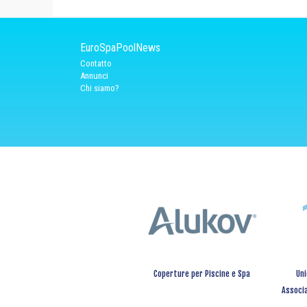
EuroSpaPoolNews
Contatto
Annunci
Chi siamo?
Coperture per Piscine e Spa
Uni
Associa