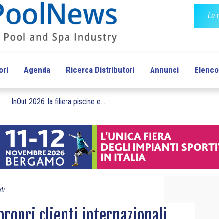
Le 
ori
Agenda
Ricerca Distributori
Annunci
Elenco 
InOut 2026: la filiera piscine e...
ti...
propri clienti internazionali,