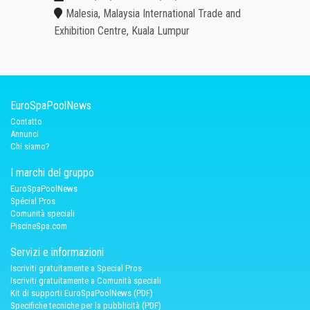
Malesia, Malaysia International Trade and
Exhibition Centre, Kuala Lumpur
EuroSpaPoolNews
Contatto
Annunci
Chi siamo?
I marchi del gruppo
EuroSpaPoolNews
Spécial Pros
Comunità speciali
PiscineSpa.com
Servizi e informazioni
Iscriviti gratuitamente a Special Pros
Iscriviti gratuitamente a Comunità speciali
Kit di supporti EuroSpaPoolNews (PDF)
Specifiche tecniche per la pubblicità (PDF)