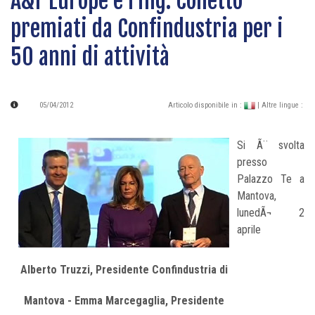
A&T Europe e l'ing. Colletto
premiati da Confindustria per i
50 anni di attività
05/04/2012
Articolo disponibile in :
| Altre lingue :
Si Ã¨ svolta
presso
Palazzo Te a
Mantova,
lunedÃ¬ 2
aprile
Alberto Truzzi, Presidente Confindustria di
Mantova - Emma Marcegaglia, Presidente