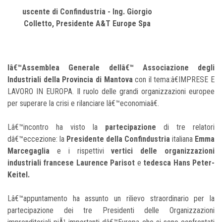
uscente di Confindustria - Ing. Giorgio
Colletto, Presidente A&T Europe Spa
lâ€™Assemblea Generale dellâ€™ Associazione degli
Industriali della Provincia di Mantova
con il tema:â€IMPRESE E
LAVORO IN EUROPA. Il ruolo delle grandi organizzazioni europee
per superare la crisi e rilanciare lâ€™economiaâ€.
Lâ€™incontro ha visto la
partecipazione
di tre relatori
dâ€™eccezione: la
Presidente della Confindustria
italiana
Emma
Marcegaglia
e i rispettivi
vertici delle organizzazioni
industriali francese Laurence Parisot
e
tedesca Hans Peter-
Keitel.
Lâ€™appuntamento ha assunto un rilievo straordinario per la
partecipazione dei tre Presidenti delle Organizzazioni