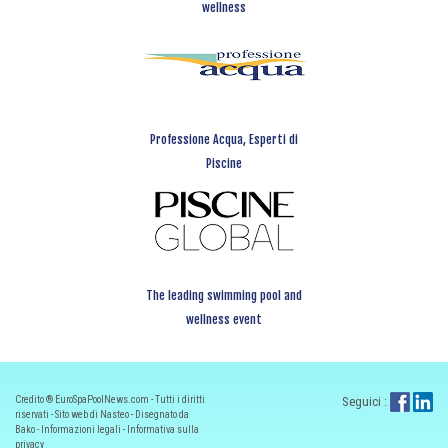
wellness
Professione Acqua, Esperti di
Piscine
The leading swimming pool and
wellness event
Credito ® EuroSpaPoolNews.com - Tutti i diritti
Seguici :
riservati - Sito web di Nasteo - Disegnato da
Bako -
Informazioni legali
-
Informativa sulla
privacy