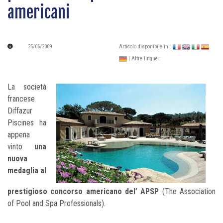
americani
25/06/2009
Articolo disponibile in :
| Altre lingue :
La società
francese
Diffazur
Piscines ha
appena
vinto
una
nuova
medaglia al
prestigioso concorso americano del’ APSP
(The Association
of Pool and Spa Professionals).