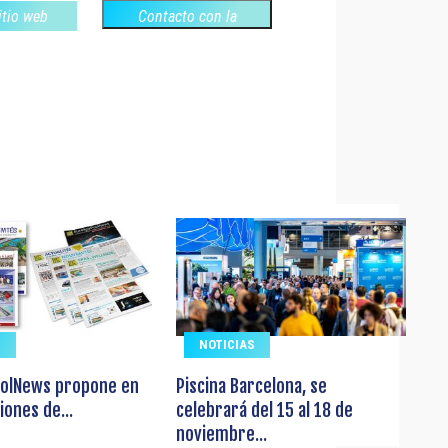
sitio web
Contacto con la
empresa
S
NOTICIAS
olNews propone en
Piscina Barcelona, se
iones de...
celebrará del 15 al 18 de
noviembre...