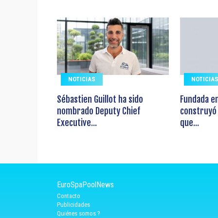
NOTICIAS
NOTICIA
Sébastien Guillot ha sido
Fundada e
nombrado Deputy Chief
construyó
Executive...
que...
EuroSpaPoolNews
Contacto
Publicidades
Quiénes somos ?