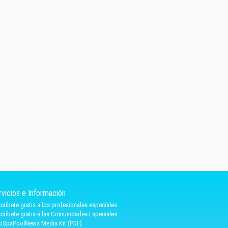
rvicios e Información
críbete gratis a los profesionales especiales
críbete gratis a las Comunidades Especiales.
oSpaPoolNews Media Kit (PDF)