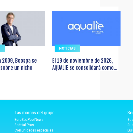
S
NOTICIAS
n 2009, Boospa se
El 19 de noviembre de 2026,
 sobre un nicho
AQUALIE se consolidará como...
Las marcas del grupo
Se
EuroSpaPoolNews
Sus
Spécial Pros
Sus
Comunidades especiales
Eur