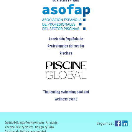
de Piscinas y Spas
Asociación Española de
Profesionales del sector
Piscinas
The leading swimming pool and
wellness event
Crédito ® EuroSpaPoolNews.com - All rights
Seguirnos :
reserved - Site by Nasteo - Design by Bako -
Aviso legal
-
Política de privacidad