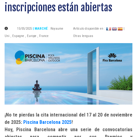
inscripciones están abiertas
15/05/2025
| MARCHÉ
:
Royaume
Artículo disponible en :
|
Uni
,
Espagne
,
Europe
,
France
Otras lenguas
¡No te pierdas la cita internacional del 17 al 20 de noviembre
de 2025:
Piscina Barcelona 2025
!
Hoy, Piscina Barcelona abre una serie de convocatorias
abiertas para competir por sus Premios y