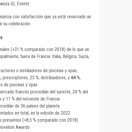
ganiza GL Events.
anuncia con satisfacción que ya está reservado un
de su celebración.
as
onales (+31 % comparado con 2018) de lo que un
palmente, fuera de Francia: Italia, Bélgica, Suiza,
uctores o instaladores de piscinas y spas,
, prescriptores; 23 %, distribuidores, y
64 %
,
es de piscinas y spas
 mercado francés procedían del sureste, 24 % del
e y 11 % del noroeste de Francia.
ocedían de 36 países del planeta
ntados en total, en la edición de 2022
s presentes (+8,5 % comparado con 2018)
novation Awards