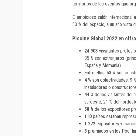
territorios de los eventos que or
El ambicioso salón internacional 
50 % del espacio, a un año vista 
Piscine Global 2022 en cifr
24 903
vissitantes profesi
35 % son extranjeros (princi
España y Alemania).
Entre ellos:
53 %
son constr
4 %
son colectividades; 9 %
instaladores o constructor
44 %
de los visitantes del
suroeste, 21 % del nordest
58 %
de los expositores pr
110
países estaban represe
1 272
expositores y marca
3
premiados en los Pool In