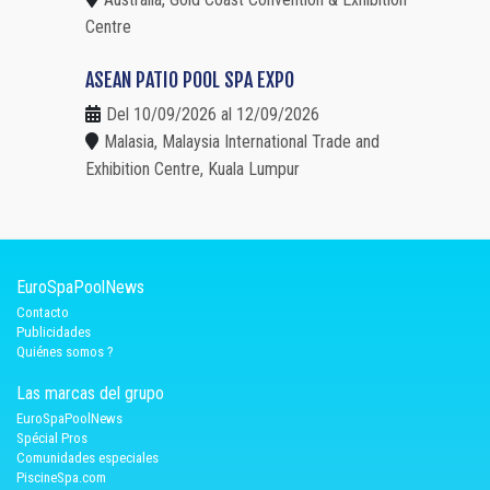
Centre
ASEAN PATIO POOL SPA EXPO
Del 10/09/2026 al 12/09/2026
Malasia, Malaysia International Trade and
Exhibition Centre, Kuala Lumpur
EuroSpaPoolNews
Contacto
Publicidades
Quiénes somos ?
Las marcas del grupo
EuroSpaPoolNews
Spécial Pros
Comunidades especiales
PiscineSpa.com