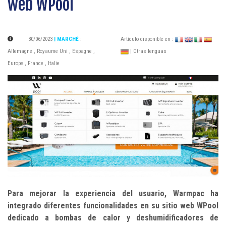
web WPool
30/06/2023
| MARCHÉ
:
Artículo disponible en :
Allemagne
,
Royaume Uni
,
Espagne
,
| Otras lenguas
Europe
,
France
,
Italie
Para mejorar la experiencia del usuario, Warmpac ha
integrado diferentes funcionalidades en su sitio web WPool
dedicado a bombas de calor y deshumidificadores de