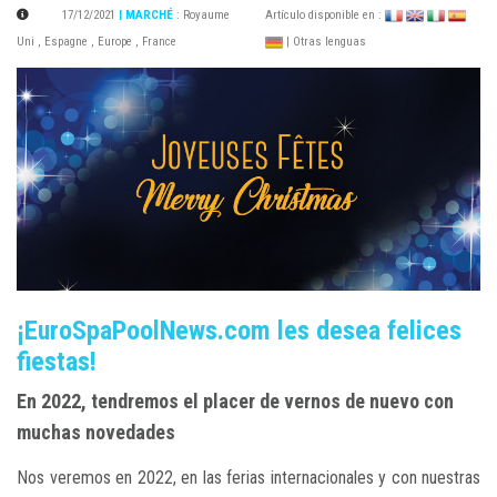
17/12/2021
| MARCHÉ
:
Royaume
Artículo disponible en :
Uni
,
Espagne
,
Europe
,
France
| Otras lenguas
¡EuroSpaPoolNews.com les desea felices
fiestas!
En 2022, tendremos el placer de vernos de nuevo con
muchas novedades
Nos veremos en 2022, en las ferias internacionales y con nuestras