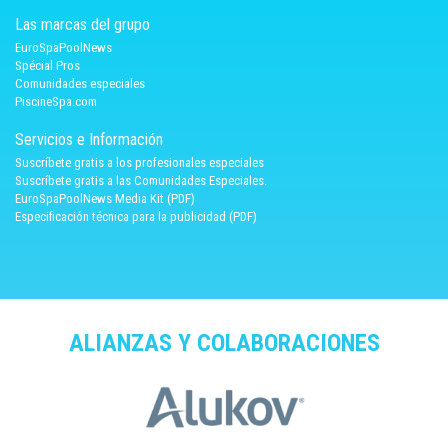
Las marcas del grupo
EuroSpaPoolNews
Spécial Pros
Comunidades especiales
PiscineSpa.com
Servicios e Información
Suscríbete gratis a los profesionales especiales
Suscríbete gratis a las Comunidades Especiales.
EuroSpaPoolNews Media Kit (PDF)
Especificación técnica para la publicidad (PDF)
ALIANZAS Y COLABORACIONES