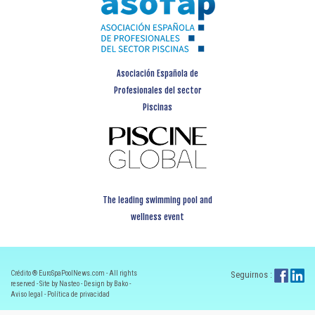
Asociación Española de
Profesionales del sector
Piscinas
The leading swimming pool and
wellness event
Crédito ® EuroSpaPoolNews.com - All rights
Seguirnos :
reserved - Site by Nasteo - Design by Bako -
Aviso legal
-
Política de privacidad