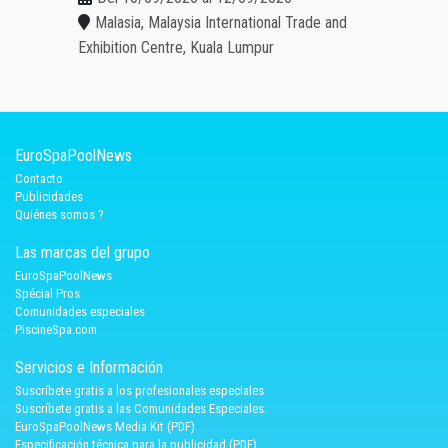
Malasia, Malaysia International Trade and
Exhibition Centre, Kuala Lumpur
EuroSpaPoolNews
Contacto
Publicidades
Quiénes somos ?
Las marcas del grupo
EuroSpaPoolNews
Spécial Pros
Comunidades especiales
PiscineSpa.com
Servicios e Información
Suscríbete gratis a los profesionales especiales
Suscríbete gratis a las Comunidades Especiales.
EuroSpaPoolNews Media Kit (PDF)
Especificación técnica para la publicidad (PDF)