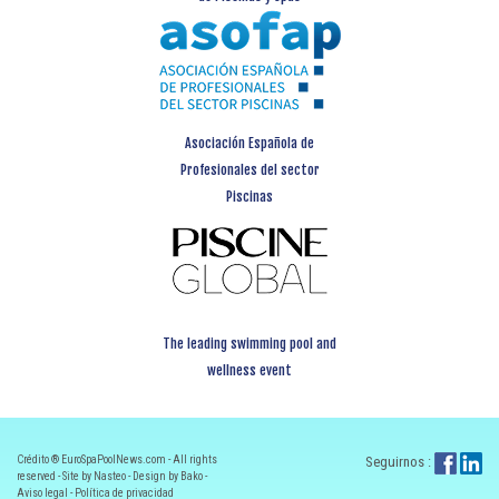
Asociación Española de
Profesionales del sector
Piscinas
The leading swimming pool and
wellness event
Crédito ® EuroSpaPoolNews.com - All rights
Seguirnos :
reserved - Site by Nasteo - Design by Bako -
Aviso legal
-
Política de privacidad