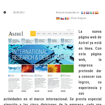
04/04/2012
Artículo disponible en :
| Otras lenguas
La nueva
página web de
Astrel ya está
en línea. Con
esta página
web, la
empresa
pretende dar
a conocer sus
logros, su
experiencia y
sus
actividades en el marco internacional. Se presta especial
atención a las cinco divisiones de la empresa, cada una