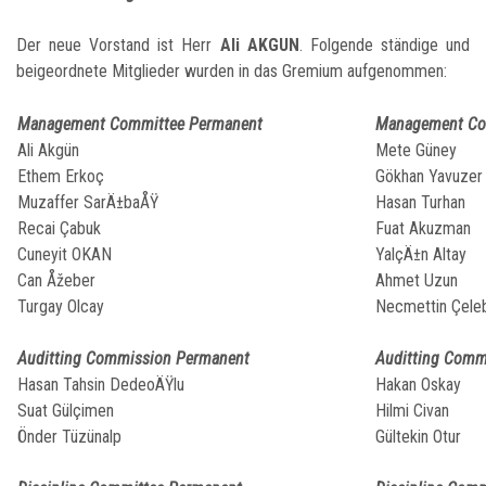
Der neue Vorstand ist Herr
Ali AKGUN
. Folgende ständige und
beigeordnete Mitglieder wurden in das Gremium aufgenommen:
Management Committee Permanent
Management Co
Ali Akgün
Mete Güney
Ethem Erkoç
Gökhan Yavuzer
Muzaffer SarÄ±baÅŸ
Hasan Turhan
Recai Çabuk
Fuat Akuzman
Cuneyit OKAN
YalçÄ±n Altay
Can Åžeber
Ahmet Uzun
Turgay Olcay
Necmettin Çele
Auditting Commission Permanent
Auditting Comm
Hasan Tahsin DedeoÄŸlu
Hakan Oskay
Suat Gülçimen
Hilmi Civan
Önder Tüzünalp
Gültekin Otur