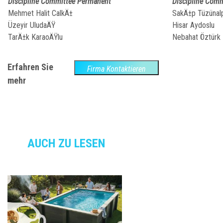
Discipline Committee Permanent
Discipline Comm
Mehmet Halit CalkÄ±
SakÄ±p Tüzünal
Üzeyir UludaÄŸ
Hisar Aydoslu
TarÄ±k KaraoÄŸlu
Nebahat Öztürk
Erfahren Sie
Firma Kontaktieren
mehr
AUCH ZU LESEN